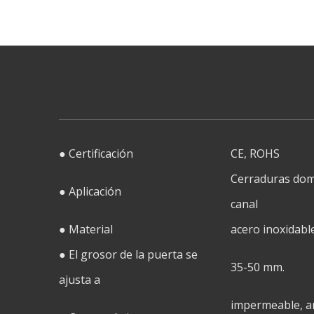
● Certificación
CE, ROHS
Cerraduras domé
● Aplicación
canal
● Material
acero inoxidable
● El grosor de la puerta se
35-50 mm.
ajusta a
impermeable, a