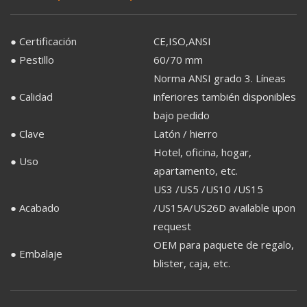
● Certificación
CE,ISO,ANSI
● Pestillo
60/70 mm
Norma ANSI grado 3. Líneas
● Calidad
inferiores también disponibles
bajo pedido
● Clave
Latón / hierro
Hotel, oficina, hogar,
● Uso
apartamento, etc.
US3 /US5 /US10 /US15
● Acabado
/US15A/US26D available upon
request
OEM para paquete de regalo,
● Embalaje
blister, caja, etc.