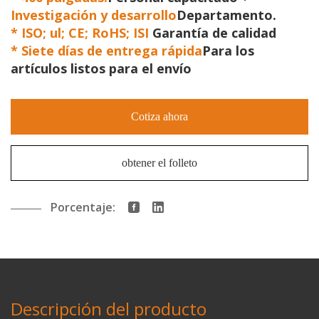
Investigación y desarrollo
Departamento.
*
ISO; ul; CE; RoHS; ISI
Garantía de calidad
*
Siete días de entrega rápida
Para los
artículos listos para el envío
Cotiza ahora
obtener el folleto
Porcentaje:
Descripción del producto