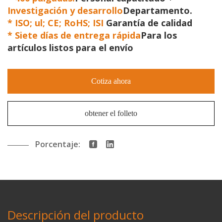
Investigación y desarrollo
Departamento.
*
ISO; ul; CE; RoHS; ISI
Garantía de calidad
*
Siete días de entrega rápida
Para los
artículos listos para el envío
Cotiza ahora
obtener el folleto
Porcentaje:
Descripción del producto