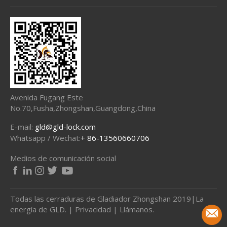
Avenida Fugang Este
No.70,Fusha,Zhongshan,Guangdong,China
E-mail:
gld@gld-lock.com
Whatsapp / Wechat:
+ 86-13560660706
Medios de comunicación social
Todas las cerraduras de Gladiador Zhongshan 2019|
La
energía de GLD.
|
Privacidad
|
Llámanos.