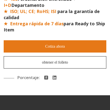
I+D
Departamento
★
ISO; UL; CE; RoHS; ISI
para la garantía de
calidad
★
Entrega rápida de 7 días
para Ready to Ship
Item
Cotiza ahora
obtener el folleto
Porcentaje: