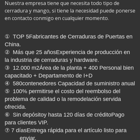
Nuestra empresa tiene que necesita todo tipo de
cerradura y mango, si tiene la necesidad puede ponerse
en contacto conmigo en cualquier momento.
①
TOP 5
Fabricantes de Cerraduras de Puertas en
China
.
②
Más que
25 años
Experiencia de producción en
la industria de cerraduras y hardware.
③
12.000 m2
Área de la planta +
400
Personal bien
capacitado + Departamento de I+D
④
580
contenedores Capacidad de suministro anual
⑤
100%
permitirse el costo del reembolso del
problema de calidad o la remodelación servida
ofrecida.
⑥
Sin depósito
y hasta
120 días de crédito
Pago
para clientes VIP.
⑦ 7 días
Entrega rápida para el artículo listo para
enviar.