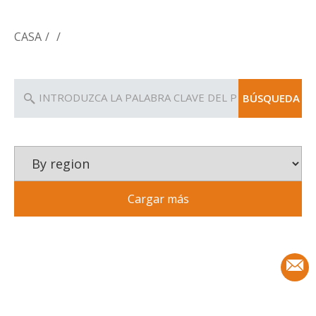
puerta
CASA
/
/
BÚSQUEDA
Cargar más