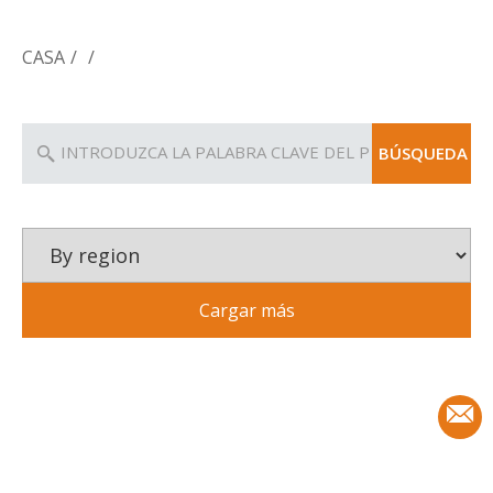
puerta
CASA
/
/
BÚSQUEDA
Cargar más