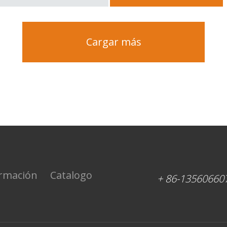
Cargar más
rmación
Catalogo
+ 86-13560660